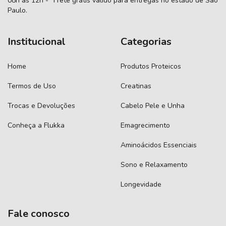
08h às 12h - *Frete grátis válido para entregas no estado de São
Paulo.
Institucional
Categorias
Home
Produtos Proteicos
Termos de Uso
Creatinas
Trocas e Devoluções
Cabelo Pele e Unha
Conheça a Flukka
Emagrecimento
Aminoácidos Essenciais
Sono e Relaxamento
Longevidade
Fale conosco